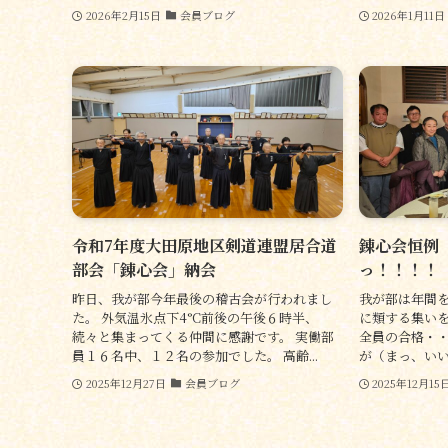
2026年2月15日
会員ブログ
2026年1月11日
令和7年度大田原地区剣道連盟居合道
錬心会恒例
部会「錬心会」納会
っ！！！！
昨日、我が部今年最後の稽古会が行われまし
我が部は年間
た。 外気温氷点下4°C前後の午後６時半、
に類する集いを
続々と集まってくる仲間に感謝です。 実働部
全員の合格・
員１６名中、１２名の参加でした。 高齢...
が（まっ、いいか
2025年12月27日
会員ブログ
2025年12月15