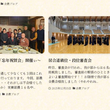
会員ブログ
「忘年祝賀会」開催ぃ～
居合道級位・段位審査会
昨日、審査会が行われ、我が部からは６名
挑戦致しました。 審査前の緊張のひととき
を通して少なくても３回はこれ
よいよ審査開始です！！ お陰様で我が部６
行っております。 今回、部員
全員合格致しました（やれやれǶ...
・・・それがしは不合格でした
） 実働部員１６名中...
2025年12月15日
会員ブログ
日
会員ブログ