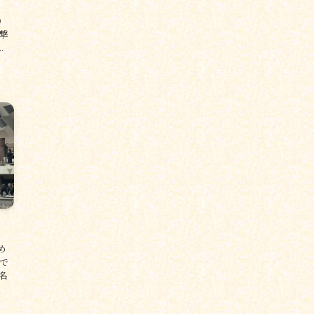
）
撃
.
め
で
名