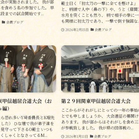
会が実施されました。 我が部
範士曰く「初太刀の一撃に全てを懸けよ」
を含め５名の参加でした。 早
と、柄頭で人中（鼻の下）や、うと（眉間
段までの試合開始です...
水月を突くことも然り、 柄で相手の拳に一
も同様に初太刀であり、一撃で倒す強固な..
日
会員ブログ
2026年2月15日
会員ブログ
東甲信越居合道大会（お
第２９回関東甲信越居合道大会
っ編）
ここからがそれがしにとっての一年の事始
とでも申しましょうか、 大会遠征の幕開け
ら恐れ多いY埼委員長とK堀先
あります。 我が部からはそれがしを含め三
した） ひな壇で我が弟子達を
が参戦致しました。 我が県の団体戦の...
見守って下さるO範士 いつも
くしゃくとなさってるM...
2026年1月11日
会員ブログ