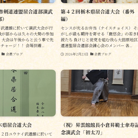
木市剣道連盟居合道部演武
第４２回栃木県居合道大会（番外
部）
編）
平武道館に於いて演武大会が行
センスが光るお弁当（ナイスチョイス） そ
我が部からは久々の大勢の参加
がしが最も期待を寄せる「鹿悠会」の若き
 大会は午後からと云う事で先
鋭たち 負けじと徒党を組む我ら大田原地区
ャージ！！ 会場到着...
道連盟居合道部会錬心会のメンバー 各...
会員ブログ
2026年2月23日
会員ブログ
木県居合道大会
（祝）昇雲館館長小倉昇範士傘寿
念演武会「初太刀」
２２日ユウケイ武道館に於いて