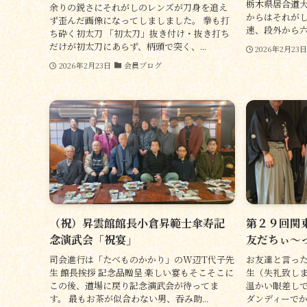
栃木県居合道大
余りの鋭さにそれがしのレンズが刀身を追え
からはそれがし
ず歪んだ画像になってしましました。 拳も打
速、段外から六
ち砕く初太刀 「初太刀」抜き付け・抜き打ち
だけが初太刀にあらず、柄頭で突く、...
2026年2月23
2026年2月23日
会員ブログ
（祝）昇雲館館長小倉昇範士傘寿記
第２９回関
念演武会「祝宴」
友だちぃ～
司会進行は「たべものかかり」のW辺T代子先
お友達と言った
生 館長挨拶 記念品贈呈 楽しい宴もそこそこに
生（失礼致しま
この後、道場に戻り記念演武会が待ってま
温かい眼差しで
す。 最もお茶が似合わない男、吞み助...
ダンディーでか