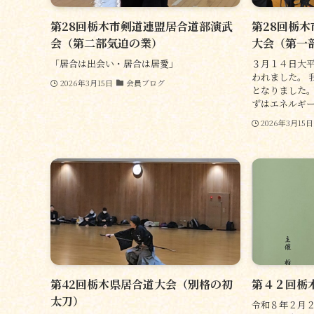
第28回栃木市剣道連盟居合道部演武
第28回栃
会（第二部気迫の業）
大会（第一
「居合は出会い・居合は居愛」
３月１４日大
われました。 
2026年3月15日
会員ブログ
となりました。
ずはエネルギーチ
2026年3月15日
第42回栃木県居合道大会（別格の初
第４２回栃
太刀）
令和８年２月