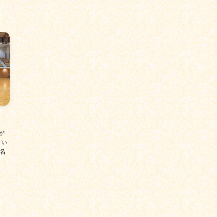
が
 い
名