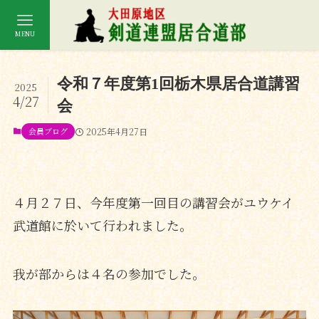
MENU
令和７年度第1回栃木県居合道講習
2025
4/27
会
会員ブログ
2025年4月27日
４月２７日、今年度第一回目の講習会がユウケイ
武道館に於いて行われました。
我が部からは４名の参加でした。