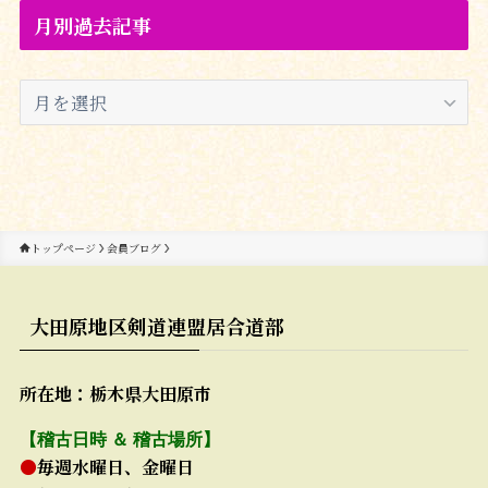
月別過去記事
月
別
過
去
記
事
トップページ
会員ブログ
大田原地区剣道連盟居合道部
所在地：栃木県大田原市
【稽古日時 ＆ 稽古場所】
●
毎週水曜日、金曜日