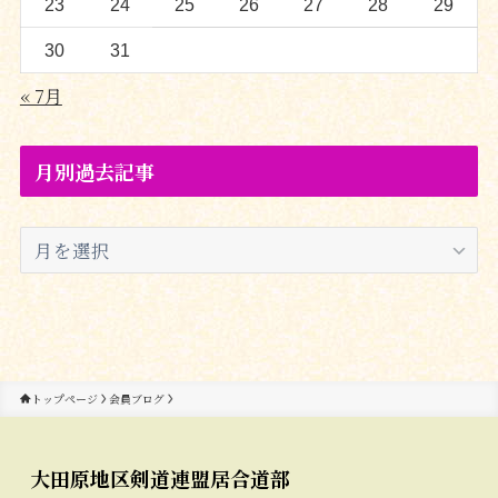
23
24
25
26
27
28
29
30
31
« 7月
月別過去記事
月
別
過
去
記
事
トップページ
会員ブログ
大田原地区剣道連盟居合道部